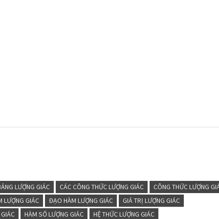
BẢNG LƯỢNG GIÁC
CÁC CÔNG THỨC LƯỢNG GIÁC
CÔNG THỨC LƯỢNG GI
M LƯỢNG GIÁC
ĐẠO HÀM LƯỢNG GIÁC
GIÁ TRỊ LƯỢNG GIÁC
 GIÁC
HÀM SỐ LƯỢNG GIÁC
HỆ THỨC LƯỢNG GIÁC