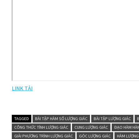
LINK TẢI
TAGGED
BÀI TẬP HÀM SỐ LƯỢNG GIÁC
BÀI TẬP LƯỢNG GIÁC
CÔNG THỨC TÍNH LƯỢNG GIÁC
CUNG LƯỢNG GIÁC
ĐẠO HÀM HÀ
GIẢI PHƯƠNG TRÌNH LƯỢNG GIÁC
GÓC LƯỢNG GIÁC
HÀM LƯỢNG