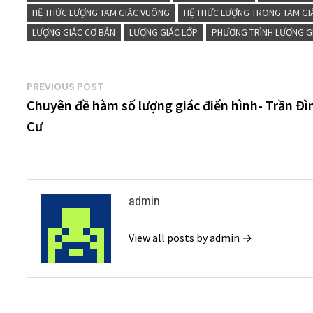
HỆ THỨC LƯỢNG TAM GIÁC VUÔNG
HỆ THỨC LƯỢNG TRONG TAM GI
LƯỢNG GIÁC CƠ BẢN
LƯỢNG GIÁC LỚP
PHƯƠNG TRÌNH LƯỢNG G
Điều
Previous
PREVIOUS POST
post:
Chuyên đề hàm số lượng giác điển hình- Trần Đì
hướng
Cư
bài
viết
admin
View all posts by admin →