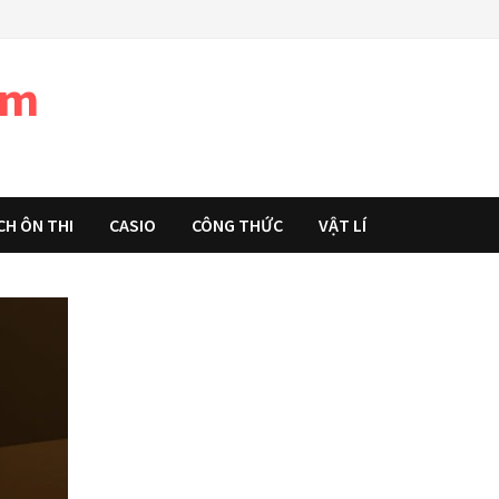
àm
CH ÔN THI
CASIO
CÔNG THỨC
VẬT LÍ