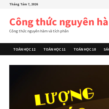
Skip
Tháng Tám 7, 2026
to
content
Công thức nguyên h
Công thức nguyên hàm và tích phân
TOÁN HỌC 12
TOÁN HỌC 11
TOÁN HỌC 10
SÁ