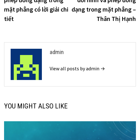
bài
mặt phẳng có lời giải chi
dạng trong mặt phẳng –
viết
tiết
Thân Thị Hạnh
admin
View all posts by admin →
YOU MIGHT ALSO LIKE