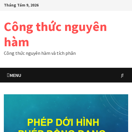
Skip
Tháng Tám 9, 2026
to
content
Công thức nguyên
hàm
Công thức nguyên hàm và tích phân
MENU