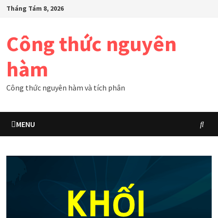
Skip
Tháng Tám 8, 2026
to
content
Công thức nguyên
hàm
Công thức nguyên hàm và tích phân
MENU