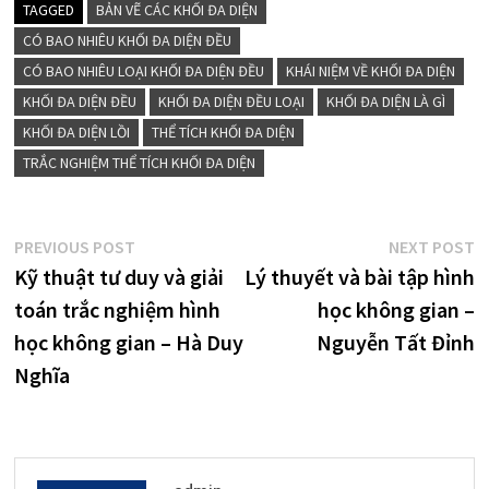
TAGGED
BẢN VẼ CÁC KHỐI ĐA DIỆN
CÓ BAO NHIÊU KHỐI ĐA DIỆN ĐỀU
CÓ BAO NHIÊU LOẠI KHỐI ĐA DIỆN ĐỀU
KHÁI NIỆM VỀ KHỐI ĐA DIỆN
KHỐI ĐA DIỆN ĐỀU
KHỐI ĐA DIỆN ĐỀU LOẠI
KHỐI ĐA DIỆN LÀ GÌ
KHỐI ĐA DIỆN LỒI
THỂ TÍCH KHỐI ĐA DIỆN
TRẮC NGHIỆM THỂ TÍCH KHỐI ĐA DIỆN
Điều
Previous
N
PREVIOUS POST
NEXT POST
post:
p
Kỹ thuật tư duy và giải
Lý thuyết và bài tập hình
hướng
toán trắc nghiệm hình
học không gian –
bài
học không gian – Hà Duy
Nguyễn Tất Đỉnh
viết
Nghĩa