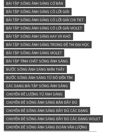
BÀI TẬP SÓNG ÁNH SÁNG CƠ BẢN
BÀI TẬP SÓNG ÁNH SÁNG CÓ LỜI GIẢI
BÀI TẬP SÓNG ÁNH SÁNG CÓ LỜI GIẢI CHI TIET
BÀI TẬP SÓNG ÁNH SÁNG CÓ LỜI GIẢI VIOLET
BÀI TẬP SÓNG ÁNH SÁNG HAY VÀ KHÓ
BÀI TẬP SÓNG ÁNH SÁNG TRONG ĐỀ THI ĐẠI HỌC
BÀI TẬP SÓNG ÁNH SÁNG VIOLET
BÀI TẬP TÍNH CHẤT SÓNG ÁNH SÁNG
BƯỚC SÓNG ÁNH SÁNG NHÌN THẤY
BƯỚC SÓNG ÁNH SÁNG TỪ ĐỎ ĐẾN TÍM
CÁC DẠNG BÀI TẬP SÓNG ÁNH SÁNG
CHUYÊN ĐỀ LƯỢNG TỬ ÁNH SÁNG
CHUYÊN ĐỀ SÓNG ÁNH SÁNG BẢN ĐẦY ĐỦ
CHUYÊN ĐỀ SÓNG ÁNH SÁNG ĐẦY ĐỦ CÁC DẠNG
CHUYÊN ĐỀ SÓNG ÁNH SÁNG ĐẦY ĐỦ CÁC DẠNG VIOLET
CHUYÊN ĐỀ SÓNG ÁNH SÁNG ĐOÀN VĂN LƯỢNG