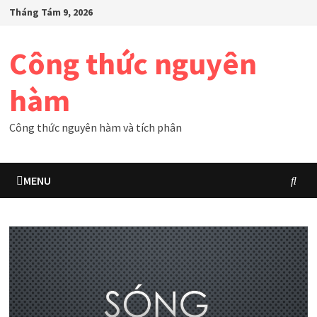
Skip
Tháng Tám 9, 2026
to
content
Công thức nguyên
hàm
Công thức nguyên hàm và tích phân
MENU