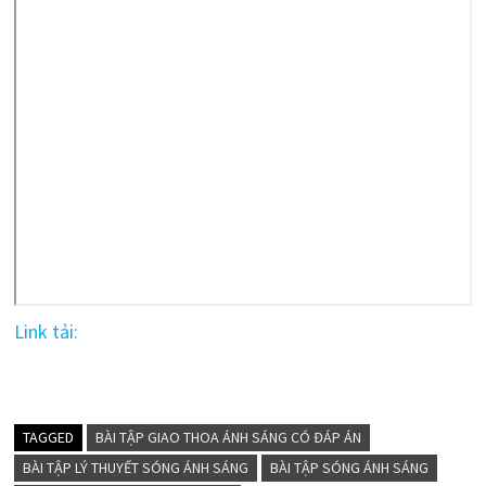
Link tải:
TAGGED
BÀI TẬP GIAO THOA ÁNH SÁNG CÓ ĐÁP ÁN
BÀI TẬP LÝ THUYẾT SÓNG ÁNH SÁNG
BÀI TẬP SÓNG ÁNH SÁNG