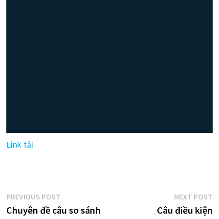
Link tải
Điều
Previous
N
PREVIOUS POST
NEXT POST
post:
p
Chuyên đề câu so sánh
Câu điều kiện
hướng