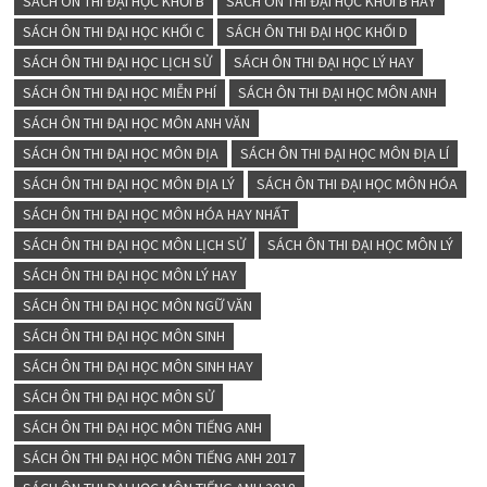
SÁCH ÔN THI ĐẠI HỌC KHỐI B
SÁCH ÔN THI ĐẠI HỌC KHỐI B HAY
SÁCH ÔN THI ĐẠI HỌC KHỐI C
SÁCH ÔN THI ĐẠI HỌC KHỐI D
SÁCH ÔN THI ĐẠI HỌC LỊCH SỬ
SÁCH ÔN THI ĐẠI HỌC LÝ HAY
SÁCH ÔN THI ĐẠI HỌC MIỄN PHÍ
SÁCH ÔN THI ĐẠI HỌC MÔN ANH
SÁCH ÔN THI ĐẠI HỌC MÔN ANH VĂN
SÁCH ÔN THI ĐẠI HỌC MÔN ĐỊA
SÁCH ÔN THI ĐẠI HỌC MÔN ĐỊA LÍ
SÁCH ÔN THI ĐẠI HỌC MÔN ĐỊA LÝ
SÁCH ÔN THI ĐẠI HỌC MÔN HÓA
SÁCH ÔN THI ĐẠI HỌC MÔN HÓA HAY NHẤT
SÁCH ÔN THI ĐẠI HỌC MÔN LỊCH SỬ
SÁCH ÔN THI ĐẠI HỌC MÔN LÝ
SÁCH ÔN THI ĐẠI HỌC MÔN LÝ HAY
SÁCH ÔN THI ĐẠI HỌC MÔN NGỮ VĂN
SÁCH ÔN THI ĐẠI HỌC MÔN SINH
SÁCH ÔN THI ĐẠI HỌC MÔN SINH HAY
SÁCH ÔN THI ĐẠI HỌC MÔN SỬ
SÁCH ÔN THI ĐẠI HỌC MÔN TIẾNG ANH
SÁCH ÔN THI ĐẠI HỌC MÔN TIẾNG ANH 2017