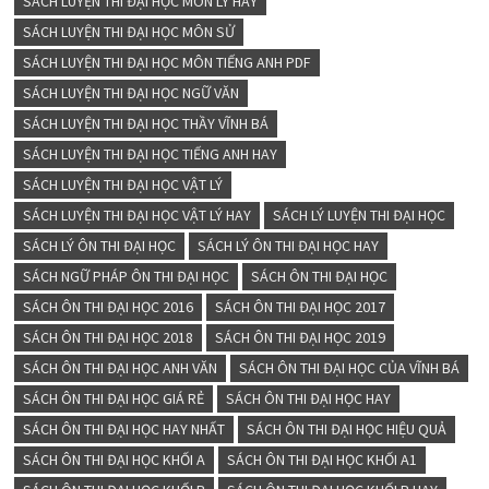
SÁCH LUYỆN THI ĐẠI HỌC MÔN LÝ HAY
SÁCH LUYỆN THI ĐẠI HỌC MÔN SỬ
SÁCH LUYỆN THI ĐẠI HỌC MÔN TIẾNG ANH PDF
SÁCH LUYỆN THI ĐẠI HỌC NGỮ VĂN
SÁCH LUYỆN THI ĐẠI HỌC THẦY VĨNH BÁ
SÁCH LUYỆN THI ĐẠI HỌC TIẾNG ANH HAY
SÁCH LUYỆN THI ĐẠI HỌC VẬT LÝ
SÁCH LUYỆN THI ĐẠI HỌC VẬT LÝ HAY
SÁCH LÝ LUYỆN THI ĐẠI HỌC
SÁCH LÝ ÔN THI ĐẠI HỌC
SÁCH LÝ ÔN THI ĐẠI HỌC HAY
SÁCH NGỮ PHÁP ÔN THI ĐẠI HỌC
SÁCH ÔN THI ĐẠI HỌC
SÁCH ÔN THI ĐẠI HỌC 2016
SÁCH ÔN THI ĐẠI HỌC 2017
SÁCH ÔN THI ĐẠI HỌC 2018
SÁCH ÔN THI ĐẠI HỌC 2019
SÁCH ÔN THI ĐẠI HỌC ANH VĂN
SÁCH ÔN THI ĐẠI HỌC CỦA VĨNH BÁ
SÁCH ÔN THI ĐẠI HỌC GIÁ RẺ
SÁCH ÔN THI ĐẠI HỌC HAY
SÁCH ÔN THI ĐẠI HỌC HAY NHẤT
SÁCH ÔN THI ĐẠI HỌC HIỆU QUẢ
SÁCH ÔN THI ĐẠI HỌC KHỐI A
SÁCH ÔN THI ĐẠI HỌC KHỐI A1