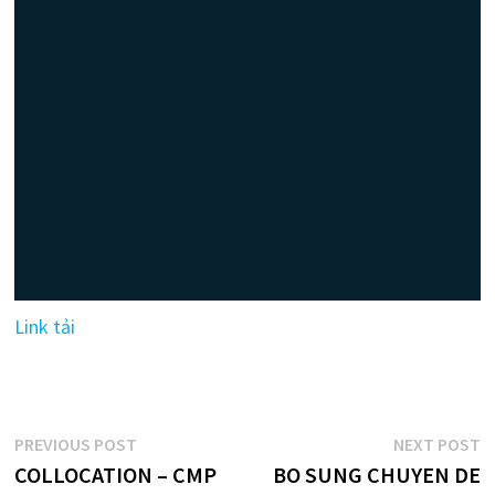
Link tải
Điều
Previous
N
PREVIOUS POST
NEXT POST
post:
p
COLLOCATION – CMP
BO SUNG CHUYEN DE
hướng