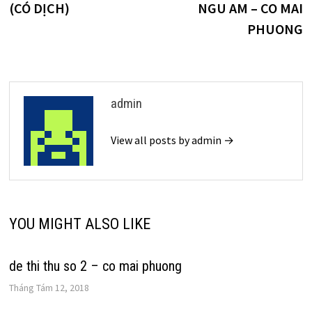
(CÓ DỊCH)
NGU AM – CO MAI
bài
PHUONG
viết
admin
View all posts by admin →
YOU MIGHT ALSO LIKE
de thi thu so 2 – co mai phuong
Tháng Tám 12, 2018