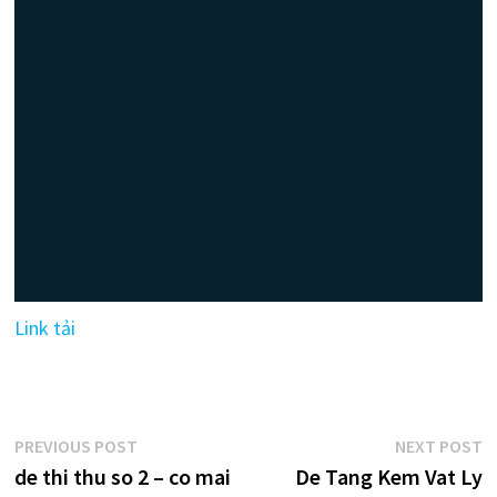
Link tải
Điều
Previous
N
PREVIOUS POST
NEXT POST
post:
p
de thi thu so 2 – co mai
De Tang Kem Vat Ly
hướng