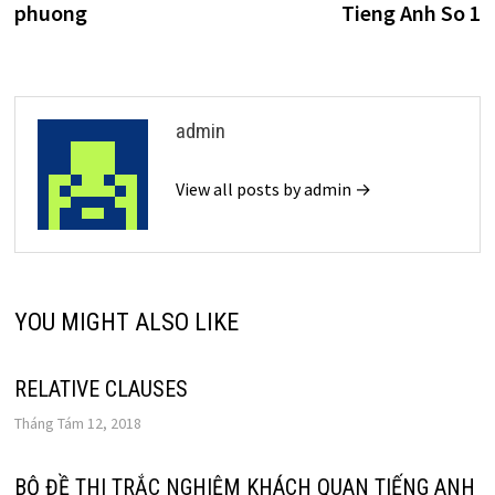
phuong
Tieng Anh So 1
bài
viết
admin
View all posts by admin →
YOU MIGHT ALSO LIKE
RELATIVE CLAUSES
Tháng Tám 12, 2018
BỘ ĐỀ THI TRẮC NGHIỆM KHÁCH QUAN TIẾNG ANH