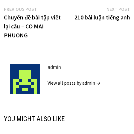
Điều
Previous
N
PREVIOUS POST
NEXT POST
post:
p
Chuyên đề bài tập viết
210 bài luận tiếng anh
hướng
lại câu – CO MAI
bài
PHUONG
viết
admin
View all posts by admin →
YOU MIGHT ALSO LIKE