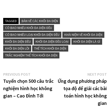
TAGGED
BẢN VẼ CÁC KHỐI ĐA DIỆN
CÓ BAO NHIÊU KHỐI ĐA DIỆN ĐỀU
CÓ BAO NHIÊU LOẠI KHỐI ĐA DIỆN ĐỀU
KHÁI NIỆM VỀ KHỐI ĐA DIỆN
KHỐI ĐA DIỆN ĐỀU
KHỐI ĐA DIỆN ĐỀU LOẠI
KHỐI ĐA DIỆN LÀ GÌ
KHỐI ĐA DIỆN LỒI
THỂ TÍCH KHỐI ĐA DIỆN
TRẮC NGHIỆM THỂ TÍCH KHỐI ĐA DIỆN
Điều
Previous
N
PREVIOUS POST
NEXT POST
post:
p
Tuyển chọn 500 câu trắc
Ứng dụng phương pháp
hướng
nghiệm hình học không
tọa độ để giải các bài
bài
gian – Cao Đình Tới
toán hình học không
viết
gian