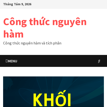
Skip
Tháng Tám 9, 2026
to
content
Công thức nguyên
hàm
Công thức nguyên hàm và tích phân
MENU