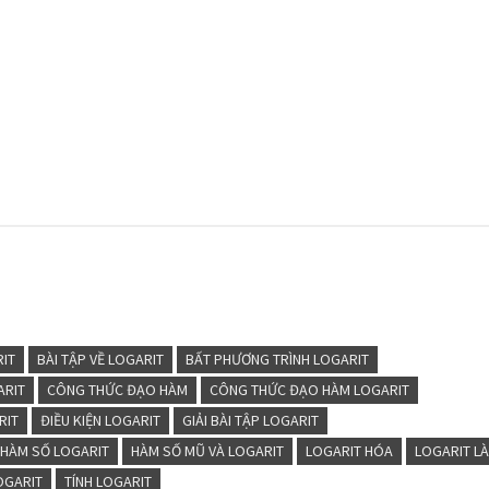
RIT
BÀI TẬP VỀ LOGARIT
BẤT PHƯƠNG TRÌNH LOGARIT
ARIT
CÔNG THỨC ĐẠO HÀM
CÔNG THỨC ĐẠO HÀM LOGARIT
RIT
ĐIỀU KIỆN LOGARIT
GIẢI BÀI TẬP LOGARIT
HÀM SỐ LOGARIT
HÀM SỐ MŨ VÀ LOGARIT
LOGARIT HÓA
LOGARIT LÀ
OGARIT
TÍNH LOGARIT