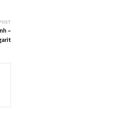
Next
POST
post:
nh –
arit