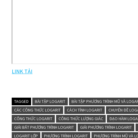
LINK TẢI
TAGGED
BÀI TẬP LOGARIT
BÀI TẬP PHƯƠNG TRÌNH MŨ VÀ LOGA
CÁC CÔNG THỨC LOGARIT
CÁCH TÍNH LOGARIT
CHUYÊN ĐỀ LOG
CÔNG THỨC LOGARIT
CÔNG THỨC LƯỢNG GIÁC
ĐẠO HÀM LOGA
GIẢI BẤT PHƯƠNG TRÌNH LOGARIT
GIẢI PHƯƠNG TRÌNH LOGARIT
LOGARIT LỚP
PHƯƠNG TRÌNH LOGARIT
PHƯƠNG TRÌNH MŨ VÀ L