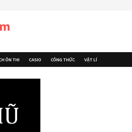
àm
CH ÔN THI
CASIO
CÔNG THỨC
VẬT LÍ