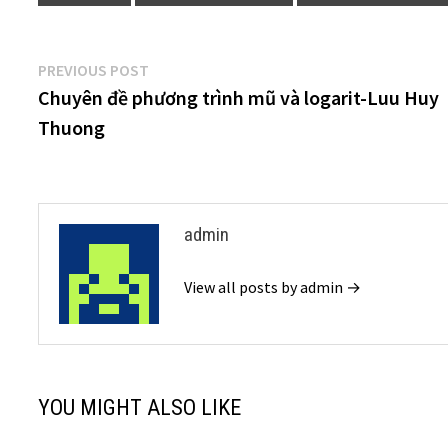
Điều
Previous
PREVIOUS POST
post:
Chuyên đề phương trình mũ và logarit-Luu Huy
hướng
Thuong
bài
viết
admin
View all posts by admin →
YOU MIGHT ALSO LIKE