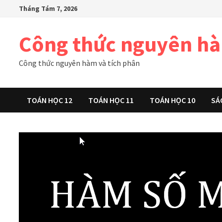
Skip
Tháng Tám 7, 2026
to
content
Công thức nguyên h
Công thức nguyên hàm và tích phân
TOÁN HỌC 12
TOÁN HỌC 11
TOÁN HỌC 10
SÁ