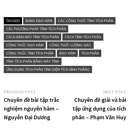
TAGGED
BẢNG ĐẠO HÀM
CÁC CÔNG THỨC TÍNH TÍCH PHÂN
CÁC PHƯƠNG PHÁP TÍNH TÍCH PHÂN
CÁCH BẤM MÁY TÍNH TÍCH PHÂN
CÁCH TÍNH TÍCH PHÂN
CÔNG THỨC ĐẠO HÀM
CÔNG THỨC LƯỢNG GIÁC
CÔNG THỨC TÍNH TÍCH PHÂN
ĐẠO HÀM
TÍCH PHÂN
TÍNH TÍCH PHÂN BẰNG MÁY TÍNH
ỨNG DỤNG TÍCH PHÂN TÍNH DIỆN TÍCH HÌNH PHẲNG
Điều
Previous
N
PREVIOUS POST
NEXT POST
post:
p
Chuyên đề bài tập trắc
Chuyên đề giải và bài
hướng
nghiệm nguyên hàm –
tập ứng dụng của tích
bài
Nguyễn Đại Dương
phân – Phạm Văn Huy
viết