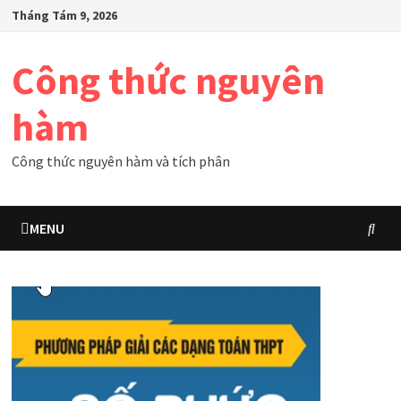
Skip
Tháng Tám 9, 2026
to
content
Công thức nguyên
hàm
Công thức nguyên hàm và tích phân
MENU