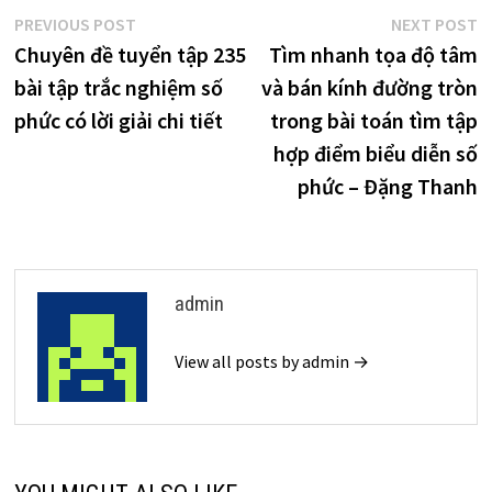
Điều
Previous
N
PREVIOUS POST
NEXT POST
post:
p
Chuyên đề tuyển tập 235
Tìm nhanh tọa độ tâm
hướng
bài tập trắc nghiệm số
và bán kính đường tròn
bài
phức có lời giải chi tiết
trong bài toán tìm tập
viết
hợp điểm biểu diễn số
phức – Đặng Thanh
admin
View all posts by admin →