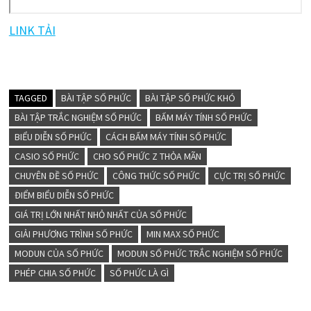
LINK TẢI
TAGGED
BÀI TẬP SỐ PHỨC
BÀI TẬP SỐ PHỨC KHÓ
BÀI TẬP TRẮC NGHIỆM SỐ PHỨC
BẤM MÁY TÍNH SỐ PHỨC
BIỂU DIỄN SỐ PHỨC
CÁCH BẤM MÁY TÍNH SỐ PHỨC
CASIO SỐ PHỨC
CHO SỐ PHỨC Z THỎA MÃN
CHUYÊN ĐỀ SỐ PHỨC
CÔNG THỨC SỐ PHỨC
CỰC TRỊ SỐ PHỨC
ĐIỂM BIỂU DIỄN SỐ PHỨC
GIÁ TRỊ LỚN NHẤT NHỎ NHẤT CỦA SỐ PHỨC
GIẢI PHƯƠNG TRÌNH SỐ PHỨC
MIN MAX SỐ PHỨC
MODUN CỦA SỐ PHỨC
MODUN SỐ PHỨC TRẮC NGHIỆM SỐ PHỨC
PHÉP CHIA SỐ PHỨC
SỐ PHỨC LÀ GÌ